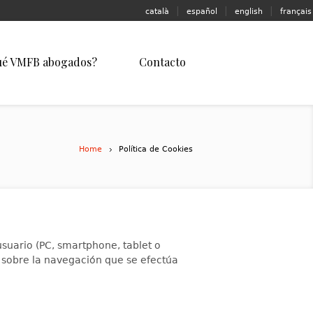
|
|
|
català
español
english
français
ué VMFB abogados?
Contacto
Home
Política de Cookies
suario (PC, smartphone, tablet o
n sobre la navegación que se efectúa