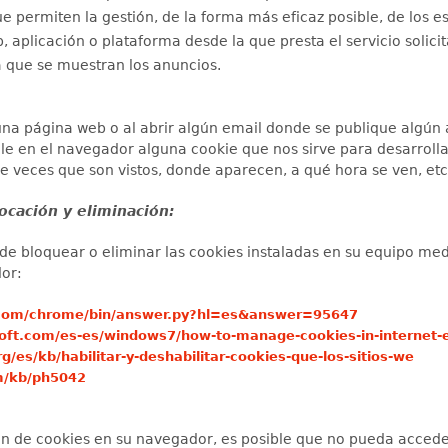
e permiten la gestión, de la forma más eficaz posible, de los es
 aplicación o plataforma desde la que presta el servicio solici
a que se muestran los anuncios.
lguna página web o al abrir algún email donde se publique algú
tale en el navegador alguna cookie que nos sirve para desarroll
e veces que son vistos, donde aparecen, a qué hora se ven, etc
ocación y eliminación:
e bloquear o eliminar las cookies instaladas en su equipo med
or:
e.com/chrome/bin/answer.py?hl=es&answer=95647
oft.com/es-es/windows7/how-to-manage-cookies-in-internet-e
rg/es/kb/habilitar-y-deshabilitar-cookies-que-los-sitios-we
om/kb/ph5042
ión de cookies en su navegador, es posible que no pueda accede